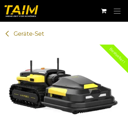
Se rendre au contenu
Geräte-Set
Bestseller !